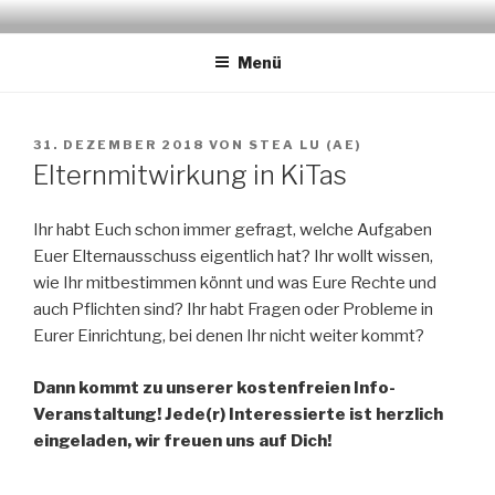
Zum
STADTELTERNAUSSCHUSS
www.stea-lu.de
Inhalt
LUDWIGSHAFEN
Menü
springen
VERÖFFENTLICHT
31. DEZEMBER 2018
VON
STEA LU (AE)
AM
Elternmitwirkung in KiTas
Ihr habt Euch schon immer gefragt, welche Aufgaben
Euer Elternausschuss eigentlich hat? Ihr wollt wissen,
wie Ihr mitbestimmen könnt und was Eure Rechte und
auch Pflichten sind? Ihr habt Fragen oder Probleme in
Eurer Einrichtung, bei denen Ihr nicht weiter kommt?
Dann kommt zu unserer kostenfreien Info-
Veranstaltung! Jede(r) Interessierte ist herzlich
eingeladen, wir freuen uns auf Dich!