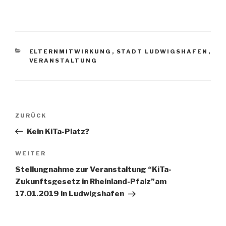
KATEGORIEN
ELTERNMITWIRKUNG
,
STADT LUDWIGSHAFEN
,
VERANSTALTUNG
Beitragsnavigation
Vorheriger
ZURÜCK
Beitrag
Kein KiTa-Platz?
Nächster
WEITER
Beitrag
Stellungnahme zur Veranstaltung “KiTa-
Zukunftsgesetz in Rheinland-Pfalz”am
17.01.2019 in Ludwigshafen