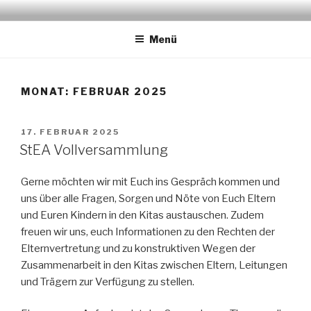
Zum
STADTELTERNAUSSCHUSS
www.stea-lu.de
Inhalt
LUDWIGSHAFEN
Menü
springen
MONAT:
FEBRUAR 2025
VERÖFFENTLICHT
17. FEBRUAR 2025
AM
StEA Vollversammlung
Gerne möchten wir mit Euch ins Gespräch kommen und
uns über alle Fragen, Sorgen und Nöte von Euch Eltern
und Euren Kindern in den Kitas austauschen. Zudem
freuen wir uns, euch Informationen zu den Rechten der
Elternvertretung und zu konstruktiven Wegen der
Zusammenarbeit in den Kitas zwischen Eltern, Leitungen
und Trägern zur Verfügung zu stellen.