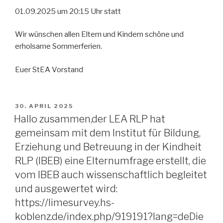
01.09.2025 um 20:15 Uhr statt
Wir wünschen allen Eltern und Kindern schöne und
erholsame Sommerferien.
Euer StEA Vorstand
VERÖFFENTLICHT
30. APRIL 2025
AM
Hallo zusammen,der LEA RLP hat
gemeinsam mit dem Institut für Bildung,
Erziehung und Betreuung in der Kindheit
RLP (IBEB) eine Elternumfrage erstellt, die
vom IBEB auch wissenschaftlich begleitet
und ausgewertet wird:
https://limesurvey.hs-
koblenz.de/index.php/919191?lang=deDie