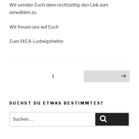
Wir senden Euch dann rechtzeitig den Link zum
einwählen zu.
Wir freuen uns auf Euch
Euer StEA-Ludwigshafen
Seitennummerierung
Seite
1
Nächste Seite
der
Beiträge
SUCHST DU ETWAS BESTIMMTES?
Suche
Suchen
nach: