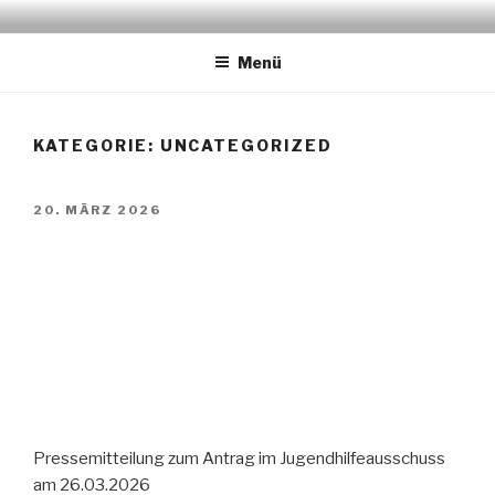
Zum
STADTELTERNAUSSCHUSS
www.stea-lu.de
Inhalt
LUDWIGSHAFEN
Menü
springen
KATEGORIE:
UNCATEGORIZED
VERÖFFENTLICHT
20. MÄRZ 2026
AM
​​​​​​ ​​​​​​​​​​
Pressemitteilung zum Antrag im Jugendhilfeausschuss
am 26.03.2026