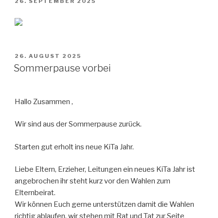
VERÖFFENTLICHT
26. SEPTEMBER 2025
AM
VERÖFFENTLICHT
26. AUGUST 2025
AM
Sommerpause vorbei
Hallo Zusammen ,
Wir sind aus der Sommerpause zurück.
Starten gut erholt ins neue KiTa Jahr.
Liebe Eltern, Erzieher, Leitungen ein neues KiTa Jahr ist
angebrochen ihr steht kurz vor den Wahlen zum
Elternbeirat.
Wir können Euch gerne unterstützen damit die Wahlen
richtig ablaufen, wir stehen mit Rat und Tat zur Seite