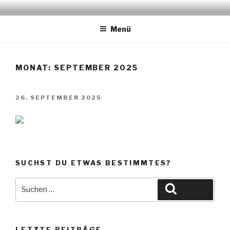
Zum
STADTELTERNAUSSCHUSS
www.stea-lu.de
Inhalt
LUDWIGSHAFEN
Menü
springen
MONAT:
SEPTEMBER 2025
VERÖFFENTLICHT
26. SEPTEMBER 2025
AM
SUCHST DU ETWAS BESTIMMTES?
Suche
Suchen
nach:
LETZTE BEITRÄGE