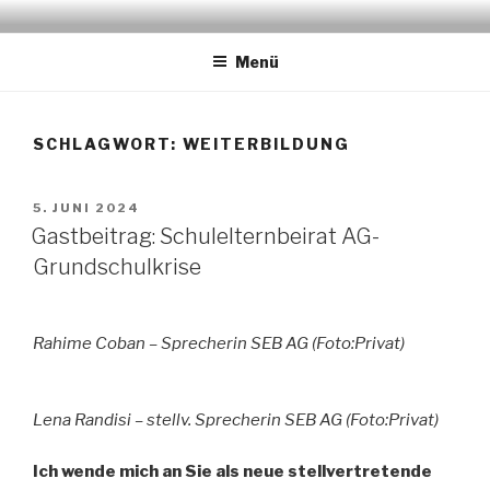
Zum
STADTELTERNAUSSCHUSS
www.stea-lu.de
Inhalt
LUDWIGSHAFEN
Menü
springen
SCHLAGWORT:
WEITERBILDUNG
VERÖFFENTLICHT
5. JUNI 2024
AM
Gastbeitrag: Schulelternbeirat AG-
Grundschulkrise
Rahime Coban – Sprecherin SEB AG (Foto:Privat)
Lena Randisi – stellv. Sprecherin SEB AG (Foto:Privat)
Ich wende mich an Sie als neue stellvertretende